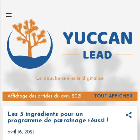
Accéder au contenu principal
Le bouche-à-oreille digitalisé
Affichage des articles du avril, 2021
TOUT AFFICHER
A
r
Les 5 ingrédients pour un
t
programme de parrainage réussi !
i
c
avril 16, 2021
l