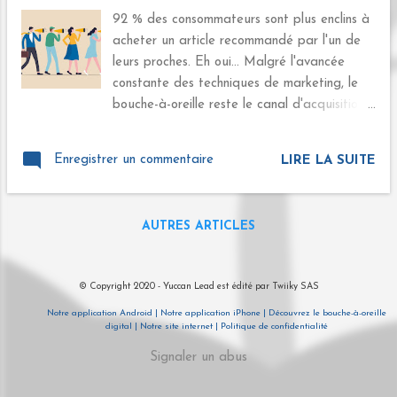
e
92 % des consommateurs sont plus enclins à
s
acheter un article recommandé par l'un de
leurs proches. Eh oui… Malgré l'avancée
constante des techniques de marketing, le
bouche-à-oreille reste le canal d'acquisition
clients le plus efficace. Pour les entreprises,
transformer les clients en Ambassadeurs est
Enregistrer un commentaire
LIRE LA SUITE
une question de survie . Seulement, même
s'ils sont satisfaits par une marque, les
acheteurs ne la recommandent pas
AUTRES ARTICLES
forcément. Peut-être au détour d'une
conversation évoqueront-ils le nom de votre
enseigne. Pensez-vous que cela suffira à
© Copyright 2020 - Yuccan Lead est édité par Twiiky SAS
générer de nouveaux clients ? Probablement
Notre application Android |
Notre application iPhone |
Découvrez le bouche-à-oreille
pas. En dirigeant avisé, vous cherchez sans
digital |
Notre site internet |
Politique de confidentialité
relâche des moyens de récolter les
Signaler un abus
recommandations de vos clients. Avez-vous
songé à mettre sur pied une solution de